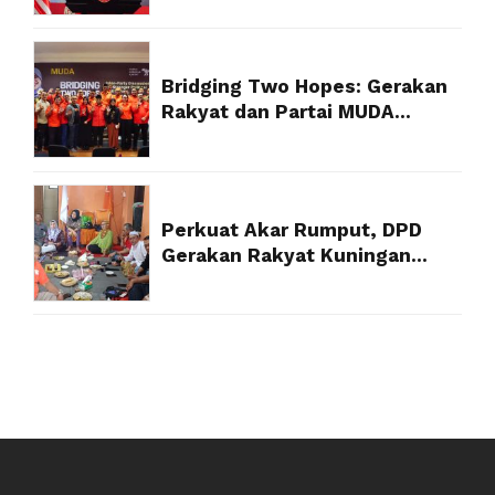
Kemenkum
Bridging Two Hopes: Gerakan
Rakyat dan Partai MUDA
Malaysia Satukan Visi Politik
Anak Muda
Perkuat Akar Rumput, DPD
Gerakan Rakyat Kuningan
Targetkan Struktur 100 Persen
Akhir Tahun