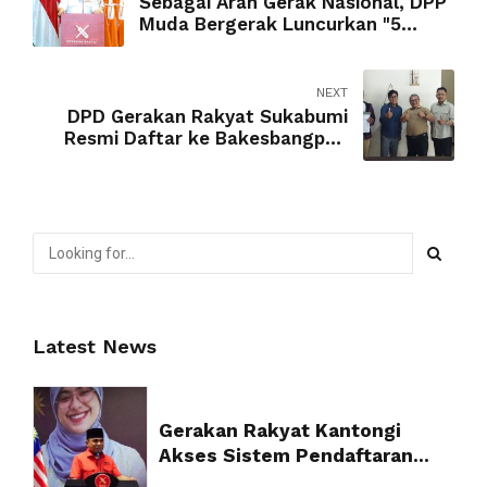
Sebagai Arah Gerak Nasional, DPP
Muda Bergerak Luncurkan "5
Poros Aksi Muda"
NEXT
DPD Gerakan Rakyat Sukabumi
Resmi Daftar ke Bakesbangpol,
Targetkan Pemenangan Anies
Baswedan
Latest News
Gerakan Rakyat Kantongi
Akses Sistem Pendaftaran
Partai Politik Resmi dari