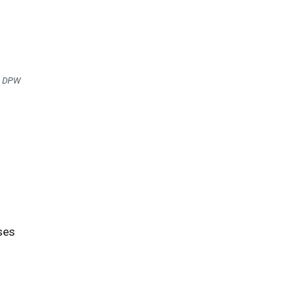
s DPW
ses