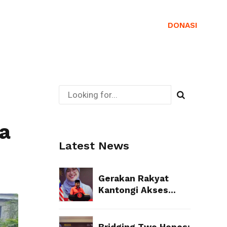
DONASI
aran
Download
Kontak
a
Latest News
Gerakan Rakyat
Kantongi Akses
Sistem Pendaftaran
Partai Politik Resmi
dari Kemenkum