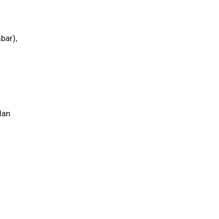
bar),
dan