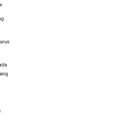
i.
ng
urus
ada
yang
n