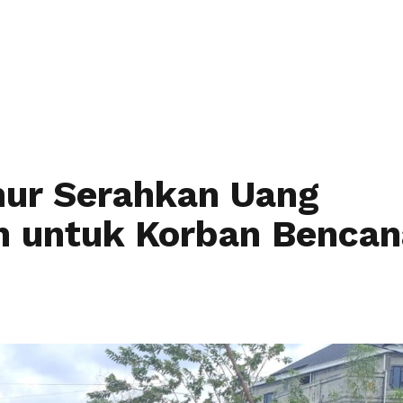
da
Tentang Gerakan
Suara Rakyat
Pendaft
mur Serahkan Uang
n untuk Korban Bencan