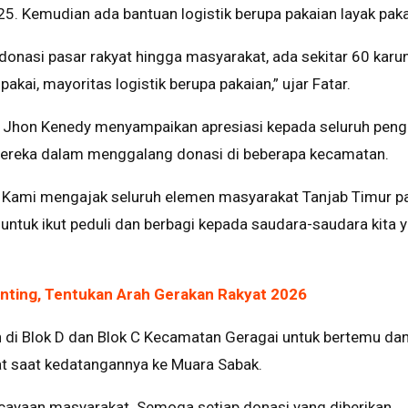
. Kemudian ada bantuan logistik berupa pakaian layak paka
n, donasi pasar rakyat hingga masyarakat, ada sekitar 60 karu
akai, mayoritas logistik berupa pakaian,” ujar Fatar.
 Jhon Kenedy menyampaikan apresiasi kepada seluruh peng
ereka dalam menggalang donasi di beberapa kecamatan.
i. Kami mengajak seluruh elemen masyarakat Tanjab Timur p
tuk ikut peduli dan berbagi kepada saudara-saudara kita 
nting, Tentukan Arah Gerakan Rakyat 2026
n di Blok D dan Blok C Kecamatan Geragai untuk bertemu da
t saat kedatangannya ke Muara Sabak.
rcayaan masyarakat. Semoga setiap donasi yang diberikan