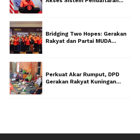
Akses Sistem Pendaftaran
Partai Politik Resmi dari
Kemenkum
Bridging Two Hopes: Gerakan
Rakyat dan Partai MUDA
Malaysia Satukan Visi Politik
Anak Muda
Perkuat Akar Rumput, DPD
Gerakan Rakyat Kuningan
Targetkan Struktur 100 Persen
Akhir Tahun