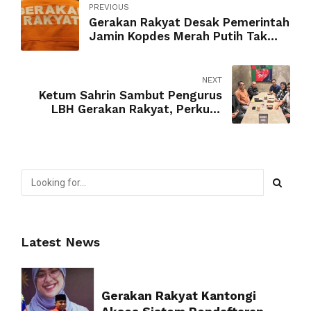
PREVIOUS
Gerakan Rakyat Desak Pemerintah
Jamin Kopdes Merah Putih Tak
Ulang Kegagalan KUD Orde Baru
NEXT
Ketum Sahrin Sambut Pengurus
LBH Gerakan Rakyat, Perkuat
Akses Rakyat Terhadap Keadilan
Hukum
Latest News
Gerakan Rakyat Kantongi