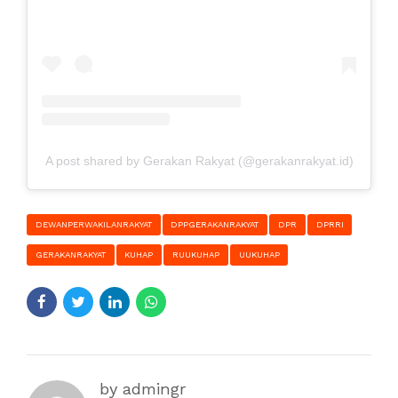
A post shared by Gerakan Rakyat (@gerakanrakyat.id)
DEWANPERWAKILANRAKYAT
DPPGERAKANRAKYAT
DPR
DPRRI
GERAKANRAKYAT
KUHAP
RUUKUHAP
UUKUHAP
by admingr