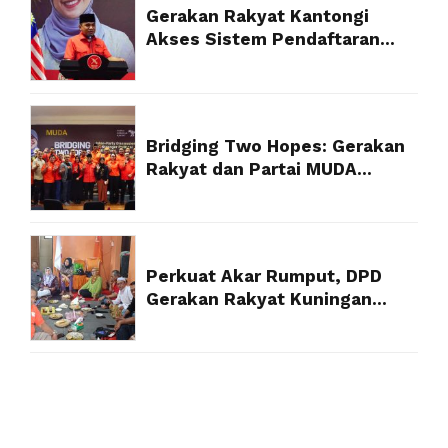
Gerakan Rakyat Kantongi
Akses Sistem Pendaftaran
Partai Politik Resmi dari
Kemenkum
Bridging Two Hopes: Gerakan
Rakyat dan Partai MUDA
Malaysia Satukan Visi Politik
Anak Muda
Perkuat Akar Rumput, DPD
Gerakan Rakyat Kuningan
Targetkan Struktur 100 Persen
Akhir Tahun