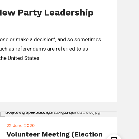
New Party Leadership
oose or make a decision”, and so sometimes
such as referendums are referred to as
 the United States.
22 June 2020
1
Volunteer Meeting (Election
C