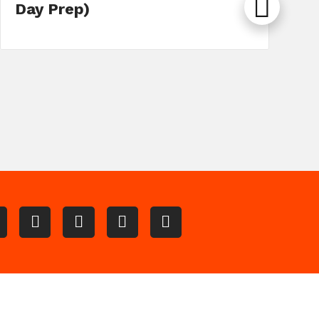
Day Prep)
o