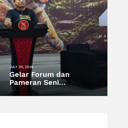
JULY 30, 2026
Gelar Forum dan
Pameran Seni
“International Tiger
Day”, Gerakan Rakyat
Dorong Pelestarian
Harimau