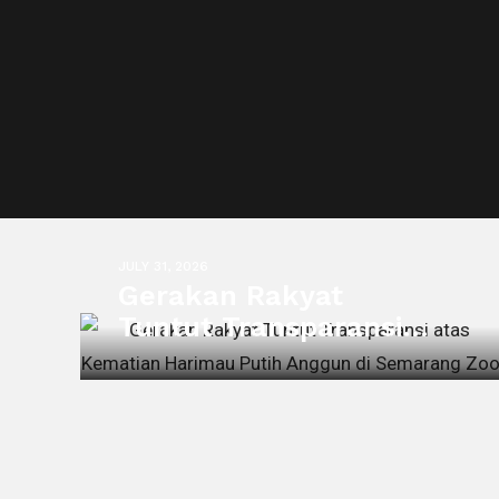
JULY 31, 2026
Gerakan Rakyat
Tuntut Transparansi
atas Kematian Harimau
Putih Anggun di
Semarang Zoo