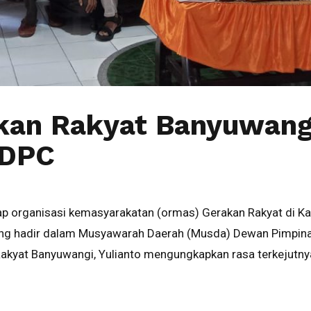
kan Rakyat Banyuwangi
 DPC
 organisasi kemasyarakatan (ormas) Gerakan Rakyat di Kab
 yang hadir dalam Musyawarah Daerah (Musda) Dewan Pimpi
kyat Banyuwangi, Yulianto mengungkapkan rasa terkejutnya 