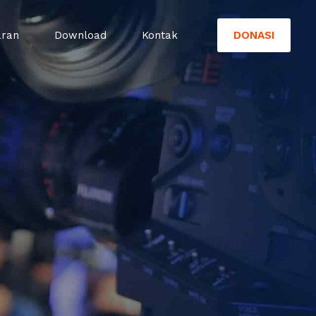
DONASI
aran
Download
Kontak