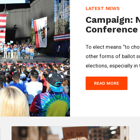
LATEST NEWS
Campaign: 
Conference
To elect means “to ch
other forms of ballot 
elections, especially in
READ MORE