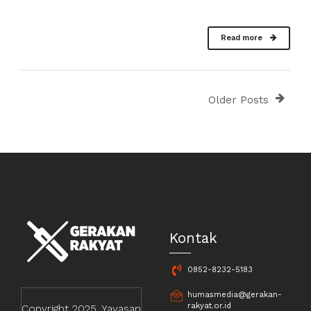
Read more
Older Posts
Kontak
0852-8232-5183
humasmedia@gerakan-
rakyat.or.id
Copyright 2025, Yayasan